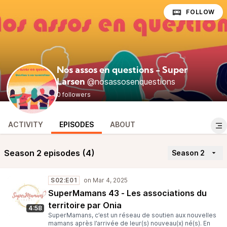
FOLLOW
Nos assos en questions - Super
@nosassosenquestions
Larsen
0 followers
ACTIVITY
EPISODES
ABOUT
Season 2 episodes (4)
Season 2
S02:E01
SuperMamans 43 - Les associations du
territoire par Onia
4:58
SuperMamans, c’est un réseau de soutien aux nouvelles
mamans après l’arrivée de leur(s) nouveau(x) né(s). En