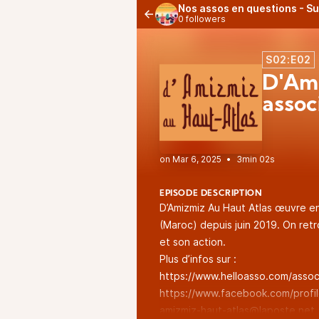
Nos assos en questions - S
0 followers
S02:E02
D'Ami
assoc
•
3min 02s
EPISODE DESCRIPTION
D’Amizmiz Au Haut Atlas œuvre en
(Maroc) depuis juin 2019. On ret
et son action.
Plus d’infos sur :
https://www.helloasso.com/assoc
https://www.facebook.com/prof
amizmiz-haut-atlas@laposte.net