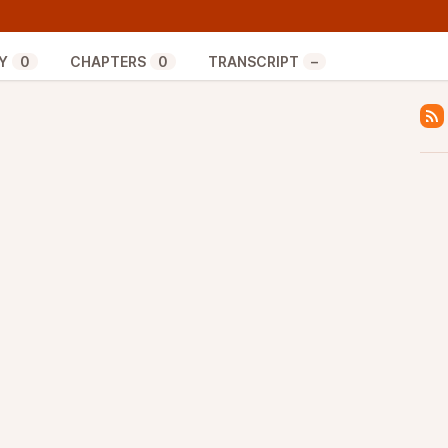
de votre association pour mieux la faire connaître et
membre du bureau, ou bénévole d’une asso… si vous
Y
0
CHAPTERS
0
TRANSCRIPT
–
à prendre contact :
onia63@live.fr
s servir de support à partager pour parler de vous