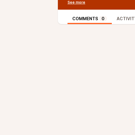
Vous aussi vous souhaitez parler 
valoriser son action ?
Que vous soyez fondateur·rice, 
COMMENTS
0
ACTIVIT
êtes intéressé·e, n’hésitez pas 
Le podcast ainsi créé pourra vou
et de ce que vous faites.