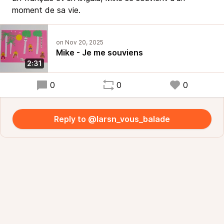
moment de sa vie.
Mike - Je me souviens
2:31
0
0
0
Reply to @larsn_vous_balade