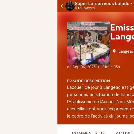
Super Larsen vous balade -
0 followers
Emiss
Lang
Langeac
•
31min 05s
EPISODE DESCRIPTION
L’accueil de jour à Langeac est 
personnes en situation de handic
l’Etablissement d’Accueil Non-Mé
accueillies ont voulu ici présenter
le cadre de l’activité du journal s
COMMENTS
0
ACTIVIT