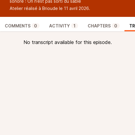
sonore : On n’est pas sorti du sable
Atelier réalisé à Brioude le 11 avril 2026.
COMMENTS
0
ACTIVITY
1
CHAPTERS
0
TR
No transcript available for this episode.