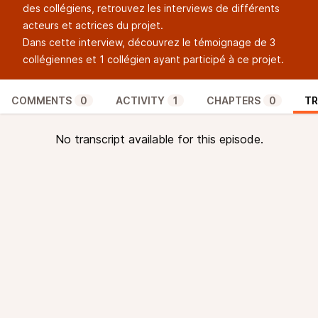
des collégiens, retrouvez les interviews de différents
acteurs et actrices du projet.
Dans cette interview, découvrez le témoignage de 3
collégiennes et 1 collégien ayant participé à ce projet.
COMMENTS
0
ACTIVITY
1
CHAPTERS
0
TR
No transcript available for this episode.