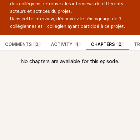
des collégiens, retrouvez les interviews de différents
acteurs et actrices du projet.
Dans cette interview, découvrez le témoignage de 3
collégiennes et 1 collégien ayant participé à ce projet.
COMMENTS
0
ACTIVITY
1
CHAPTERS
0
TR
No chapters are available for this episode.