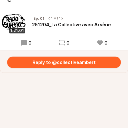
:D
Ep. 01
251204_La Collective avec Arsène
1:21:01
0
0
0
Reply to @collectiveambert