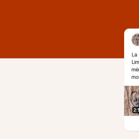
La 
Lim
mém
mor
2: