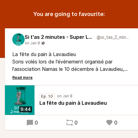
You are going to favourite:
Si t'as 2 minutes - Super Larsen
@si_tas_2_minutes
La fête du pain à Lavaudieu
Sons volés lors de l'événement organisé par
l'association Namas le 10 décembre à Lavaudieu,
dans le cadre d'une résidence d'artistes, la fête du
pain consistait à rallumer le four communal du
centre bourg et d'inviter les habitants à cuire dans
Ep. 10
le four leurs spécialités et de les partager dans un
La fête du pain à Lavaudieu
moment convivial. C'était aussi l'occasion
9:44
d'entendre un chant de récolte du seigle, rituel
lituanien célébrant la fin des récoltes.
0
0
0