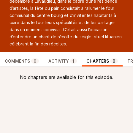
décembre à Lavaudieu, dans le cadre d’une résidence
d’artistes, la fête du pain consistait à rallumer le four
communal du centre bourg et d’inviter les habitants à
cuire dans le four leurs spécialités et de les partager
dans un moment convivial. C’était aussi l’occasion
d’entendre un chant de récolte du seigle, rituel lituanien
célébrant la fin des récoltes.
COMMENTS
0
ACTIVITY
1
CHAPTERS
0
TR
No chapters are available for this episode.