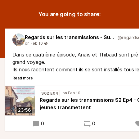
You are going to share:
Regards sur les transmissions - Super Larsen
Dans ce quatrième épisode, Anaïs et Thibaud sont prê
grand voyage.
Ils nous racontent comment ils se sont installés tous l
leurs premières années à la ferme, et comment la vie leu
de nouvelles cartes à jouer. Alors, à leur tour, ils ont tr
travers leurs voix, c’est aussi une nouvelle génération
S02:E04
et de paysannes qui parle : l’installation ad vitam, ce n
Regards sur les transmissions S2 Ep4 -
forcément eternam !
jeunes transmettent
23:56
0
0