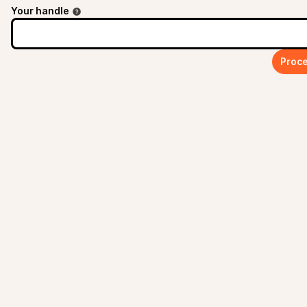
Your handle
Proce