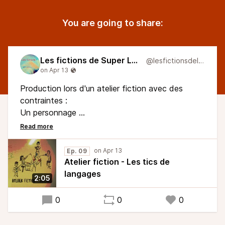
You are going to share:
Les fictions de Super Larsen
@lesfictionsdelarsn
Production lors d'un atelier fiction avec des
contraintes :
Un personnage
Une ambiance
Un Bruitage
Un extrait sonore : On n'est pas sorti du sable
Ep. 09
Atelier fiction - Les tics de
langages
2:05
0
0
0