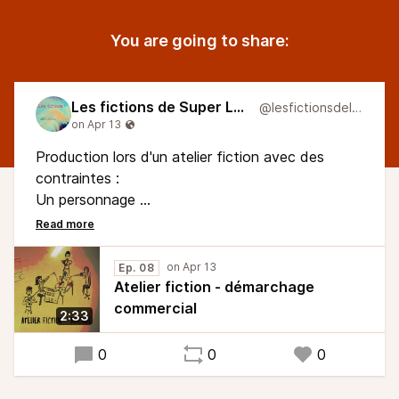
You are going to share:
Les fictions de Super Larsen
@lesfictionsdelarsn
Production lors d'un atelier fiction avec des
contraintes :
Un personnage
Une ambiance
Un Bruitage
Un extrait sonore : On n'est pas sorti du sable
Ep. 08
Atelier fiction - démarchage
commercial
2:33
0
0
0