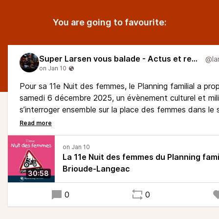
You are going to favourite:
Super Larsen vous balade - Actus et reportages
Pour sa 11e Nuit des femmes, le Planning familial a prop
samedi 6 décembre 2025, un évènement culturel et mili
s’interroger ensemble sur la place des femmes dans le 
agricole.
A 15h, une table ronde " Agriculture : où sont les femm
A 17h, un moment de théâtre forum
La 11e Nuit des femmes du Planning famil
A 19h, un repas proposé à prix libre par la cantine solid
Brioude-Langeac
30:58
A 20h30, une projection débat autour du documentai
de la terre", datant de 2024
0
0