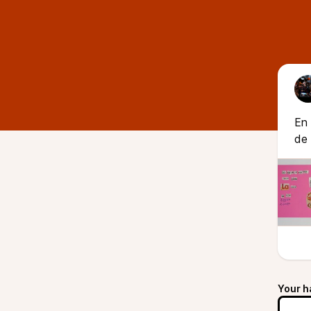
En
de 
Your h