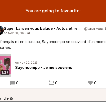
You are going to favourite:
Super Larsen vous balade - Actus et reportages
 français et en soussou, Sayoncompo se souvient d'un mom
sa vie.
Sayoncompo - Je me souviens
1:37
0
0
0
andle