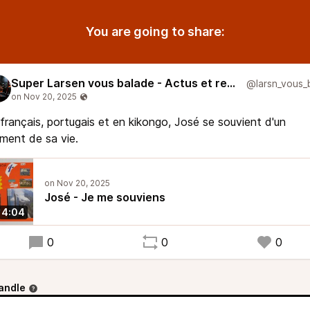
You are going to share:
Super Larsen vous balade - Actus et reportages
français, portugais et en kikongo, José se souvient d'un
ment de sa vie.
José - Je me souviens
4:04
0
0
0
andle