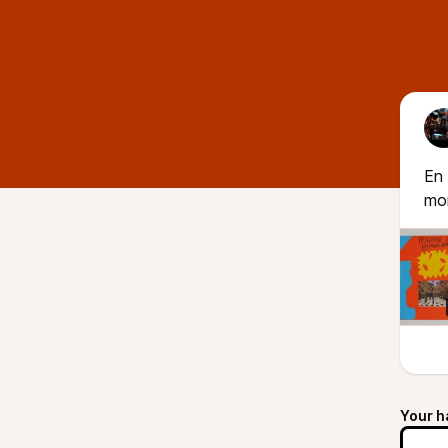
En 
mo
Your h