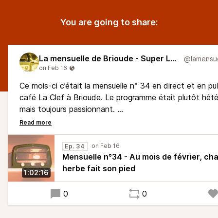
You are going to share:
La mensuelle de Brioude - Super Larsen
Ce mois-ci c’était la mensuelle n° 34 en direct et en pu
café La Clef à Brioude. Le programme était plutôt hété
mais toujours passionnant.
Retrouvez nous en FM sur le 101 dans les alentours de
et en podcast et direct web sur
.
superlarsen.fr
Ep. 34
Mensuelle n°34 - Au mois de février, ch
herbe fait son pied
1:02:16
0
0