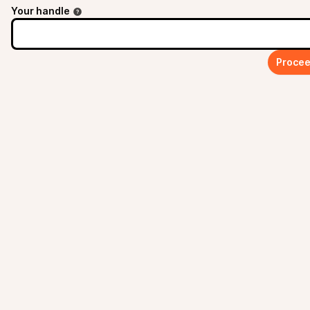
Your handle
Procee