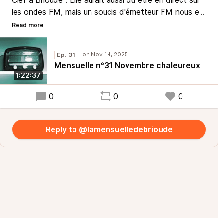
Clef à Brioude . Elle aurait aussi dû être en direct sur
les ondes FM, mais un soucis d'émetteur FM nous en
a empêché.
Le problème sera vite réparé et attendant, retrouvez
en podcast cette émission riche d'interviews, de
Ep. 31
chronique et de poésie.
Mensuelle n°31 Novembre chaleureux
1:22:37
0
0
0
Reply to @lamensuelledebrioude