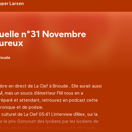
Super Larsen
uelle n°31 Novembre
ureux
brioude
re en direct de La Clef à Brioude . Elle aurait aussi
FM, mais un soucis d’émetteur FM nous en a
réparé et attendant, retrouvez en podcast cette
hronique et de poésie.
ulturel de La Clef 05:41 L’interview d’Alex, sur la
ur le prix Goncourt des lycéens par les lycéens de
e de Mathilde sur les gilets jaunes 44:46 Camille a