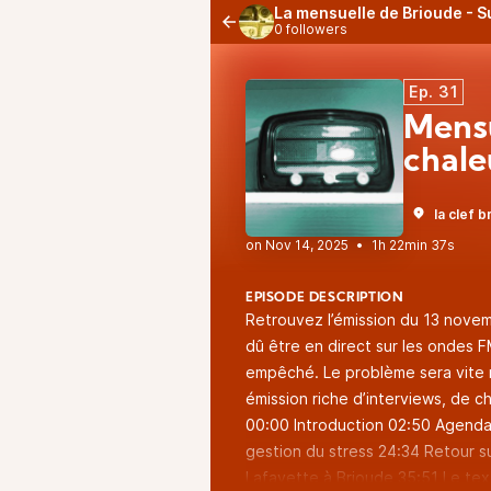
La mensuelle de Brioude - 
0 followers
Ep. 31
Mens
chale
la clef 
•
1h 22min 37s
EPISODE DESCRIPTION
Retrouvez l’émission du 13 novemb
dû être en direct sur les ondes 
empêché. Le problème sera vite 
émission riche d’interviews, de c
00:00 Introduction 02:50 Agenda c
gestion du stress 24:34 Retour s
Lafayette à Brioude 35:51 Le text