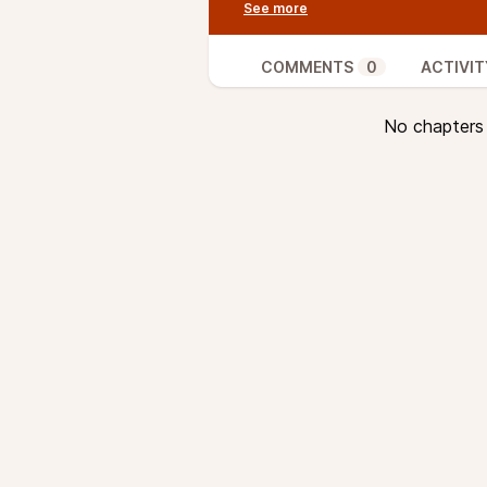
mené un travail de fonds pour enqu
brivadois. 01:04:38 Le point de 
musique sur l’hypersensibilité
COMMENTS
0
ACTIVIT
N’hésitez pas à nous écrire à
con
participer à l’émission.
No chapters a