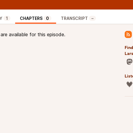
êter sur l’histoire de la radio locale dans le
vue de Mousse 01:10:58 Le texte de Mathilde en
Y
1
CHAPTERS
0
TRANSCRIPT
–
tact@lacalligramme.fr
si vous souhaitez aussi
re available for this episode.
Find
Lar
List