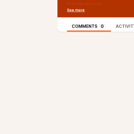
thérapie musicale.
L’aventure radiophonique vous in
ou avez des questions ? N’hésit
attendant la prochaine émission 
COMMENTS
0
ACTIVIT
N’hésitez pas à nous écrire à
con
participer à l’émission.