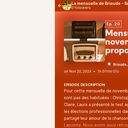
La mensuelle de Brioude - 
0 followers
Ep. 20
Mensu
novem
propo
Brioude,
•
1h 07min 51s
EPISODE DESCRIPTION
Pour cette mensuelle de novembre
sont pas des habituées : Christ
Claire, Laura a présenté le test 
les élections professionnelles da
partagé leur amour de la chanso
Lapointe. Nous avons aussi retro