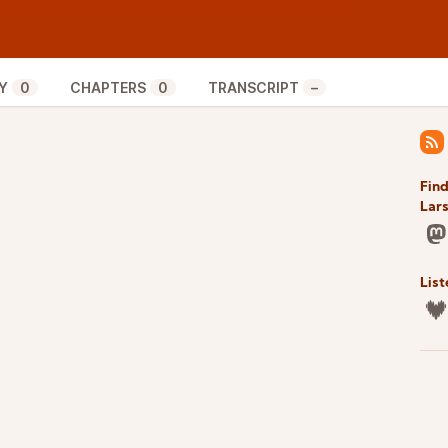
téresse ? Vous souhaitez participer à nos émissions,
ez pas à nous contacter à
contact@larsn.fr
! Et en
publique, retrouvez-nous en ligne sur
larsn.fr
Y
0
CHAPTERS
0
TRANSCRIPT
–
tact@lacalligramme.fr
si vous souhaitez aussi
Find
Lar
List