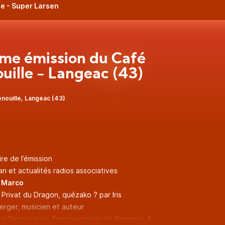
le - Super Larsen
me émission du Café
uille - Langeac (43)
nouille, Langeac (43)
e de l’émission
 et actualités radios associatives
r Marco
 Privat du Dragon, quézako ? par Iris
erger, musicien et auteur
ar Paco sur les Transmusicales de Rennes : 4