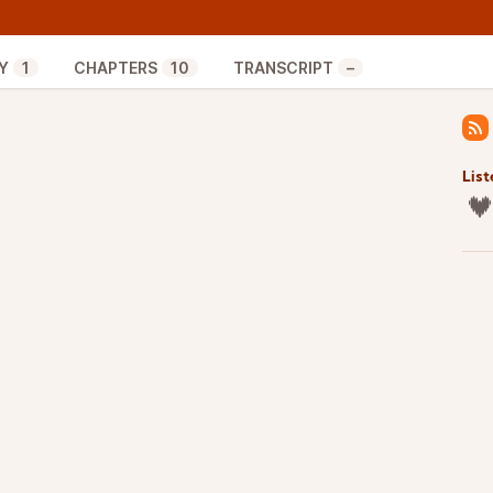
view
de 2 enseignantes concernant la fiction sonore
Y
1
CHAPTERS
10
TRANSCRIPT
–
ème épisode de “L’appel”,
la fiction sonore de
es
 Soletti et les éditions “Le port a jauni”
List
oucis d’écoute, préférez Mozilla Firefox à Google
ies ! Pour toute question ou remarque, envoyez-
e@mailo.com
ies ! Pour toute question ou remarque, envoyez-
e@mailo.com