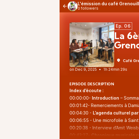
L'émission du café Grenouil
0 followers
Ep. 06
La 6è
Greno
Café Gre
•
1h 24min 29s
EPISODE DESCRIPTION
Index d’écoute :
00:00:00-
Introduction
– Sommair
00:01:42- Remerciements à Damian
00:04:30 -
L’agenda culturel pa
00:06:55 - Une microfolie à Saint
00:20:38 - Interview d’Amit Weisb
00:43:27-
Chronique musicale
p