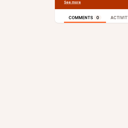
groupes à découvrir
00:57:42 - Projet Saumon :
Inter
“l’Appel”
COMMENTS
0
ACTIVIT
01:09:17 - Projet Saumon :
Deuxi
collégiens de Langeac et Saugu
01:16:02 -
Bulle poétique
: Pierre
01:20:16 -
Conclusion
Petit conseil : Pour éviter des s
Chrome…
N’hésitez pas à partager vos env
nous un mail à
webradiogrenouill
N’hésitez pas à partager vos env
nous un mail à
webradiogrenouill