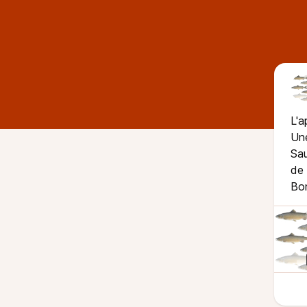
L'a
Une
Sau
de 
Bo