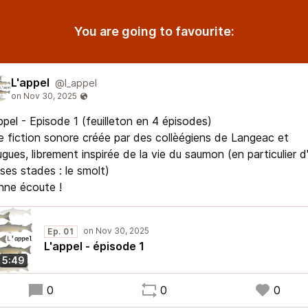
You are going to favourite:
L'appel
@l_appel
ppel - Episode 1 (feuilleton en 4 épisodes)
 fiction sonore créée par des collèégiens de Langeac et
gues, librement inspirée de la vie du saumon (en particulier d
ses stades : le smolt)
nne écoute !
Ep. 01
L'appel - épisode 1
5:49
0
0
0