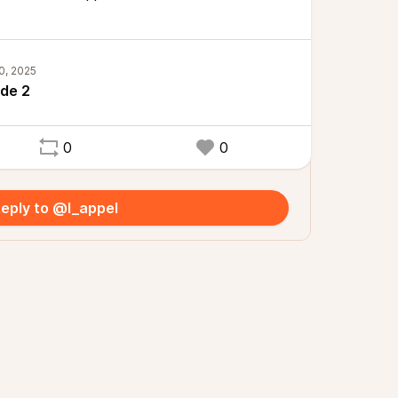
ode 2
0
0
eply to @l_appel