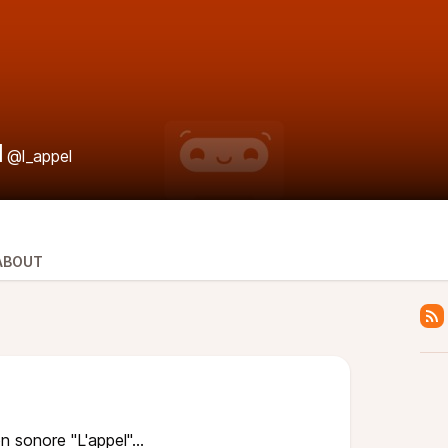
l
@l_appel
ABOUT
on sonore "L'appel"...