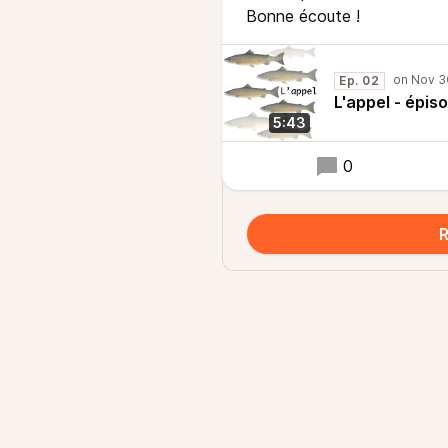
Bonne écoute !
Ep. 02
L'appel - épis
5:43
0
R