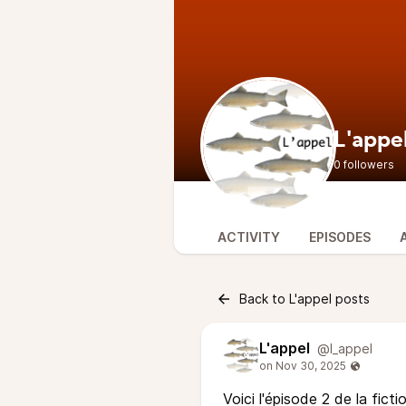
L'appe
0 followers
ACTIVITY
EPISODES
Back to L'appel posts
L'appel
@l_appel
Voici l'épisode 2 de la ficti