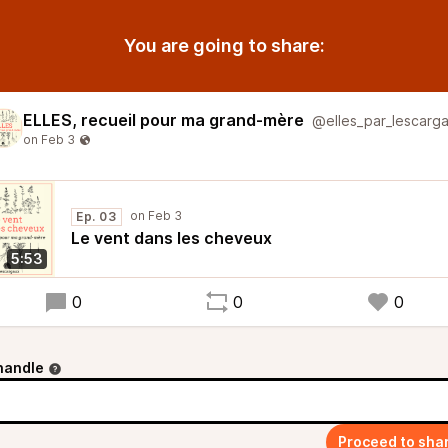
You are going to share:
ELLES, recueil pour ma grand-mère
@elles_par_lescarg
Ep. 03
Le vent dans les cheveux
5:53
0
0
0
handle
Proceed to sha