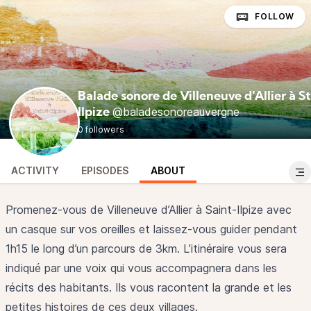
FOLLOW
Balade sonore de Villeneuve d'Allier à St
@baladesonoreauvergne
Ilpize
0 followers
ACTIVITY
EPISODES
ABOUT
Promenez-vous de Villeneuve d’Allier à Saint-Ilpize avec
un casque sur vos oreilles et laissez-vous guider pendant
1h15 le long d’un parcours de 3km. L’itinéraire vous sera
indiqué par une voix qui vous accompagnera dans les
récits des habitants. Ils vous racontent la grande et les
petites histoires de ces deux villages.