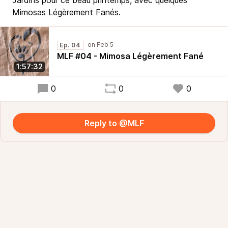
Jardins pour ce beau printemps, avec quelques
Mimosas Légèrement Fanés.
Ep. 04
MLF #04 - Mimosa Légèrement Fané
1:57:32
0
0
0
Reply to @MLF