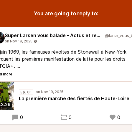
You are going to reply to:
Super Larsen vous balade - Actus et reportages
juin 1969, les fameuses révoltes de Stonewall à New-York
quent les premières manifestation de lutte pour les droits
TQIA+.
s voilà 56 ans plus tard, le 28 juin 2025, SuperLarsen vous
arque au départ de la toute première marche des fiertés alt
Ep. 01
érienne, au Puy en Velay.
La première marche des fiertés de Haute-Loire
33:29
0
0
0