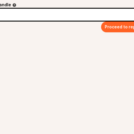
andle
Proceed to re