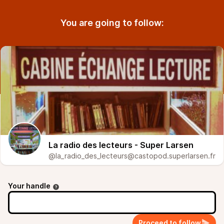
You are going to follow:
La radio des lecteurs - Super Larsen
@la_radio_des_lecteurs@castopod.superlarsen.fr
Your handle
Proceed to follow